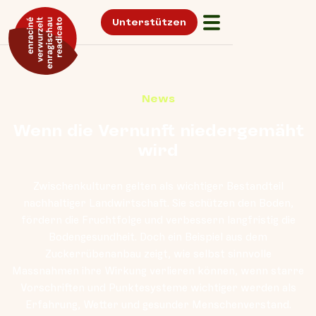
Unterstützen
News
Wenn die Vernunft niedergemäht
wird
Zwischenkulturen gelten als wichtiger Bestandteil
nachhaltiger Landwirtschaft. Sie schützen den Boden,
fördern die Fruchtfolge und verbessern langfristig die
Bodengesundheit. Doch ein Beispiel aus dem
Zuckerrübenanbau zeigt, wie selbst sinnvolle
Massnahmen ihre Wirkung verlieren können, wenn starre
Vorschriften und Punktesysteme wichtiger werden als
Erfahrung, Wetter und gesunder Menschenverstand.