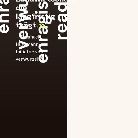
die
langfristig
»
trägt.
— Emanuel
Hürlimann,
Initiator von
verwurzelt®