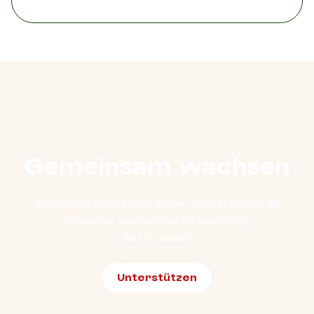
Symbolik oft wichtiger wird als praktische
Lösungen – und was das für Produzierende,
Konsumentinnen und das gesamte
Lebensmittelsystem bedeutet.
Gemeinsam wachsen
Gemeinsam stärken wir Böden und verändern die
Schweizer Landwirtschaft nachhaltig.
Bist du dabei?
Unterstützen