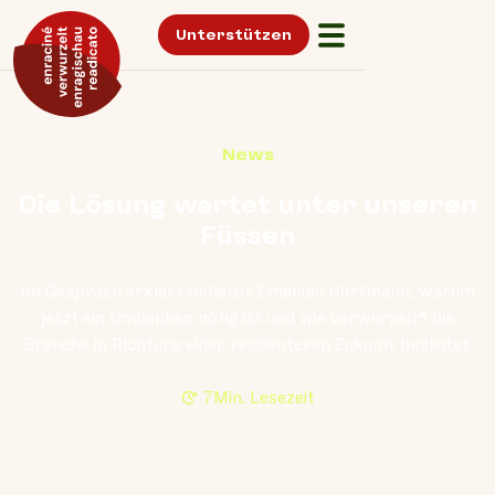
Unterstützen
News
Die Lösung wartet unter unseren
Füssen
Im Gespräch erklärt Initiator Emanuel Hürlimann, warum
jetzt ein Umdenken nötig ist und wie verwurzelt® die
Branche in Richtung einer resilienteren Zukunft begleitet.
7
Min. Lesezeit