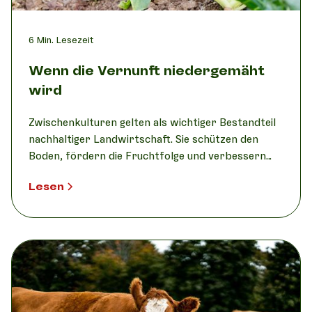
6
Min. Lesezeit
Wenn die Vernunft niedergemäht
wird
Zwischenkulturen gelten als wichtiger Bestandteil
nachhaltiger Landwirtschaft. Sie schützen den
Boden, fördern die Fruchtfolge und verbessern
langfristig die Bodengesundheit. Doch ein Beispiel
Lesen
aus dem Zuckerrübenanbau zeigt, wie selbst
sinnvolle Massnahmen ihre Wirkung verlieren
können, wenn starre Vorschriften und
Punktesysteme wichtiger werden als Erfahrung,
Wetter und gesunder Menschenverstand.