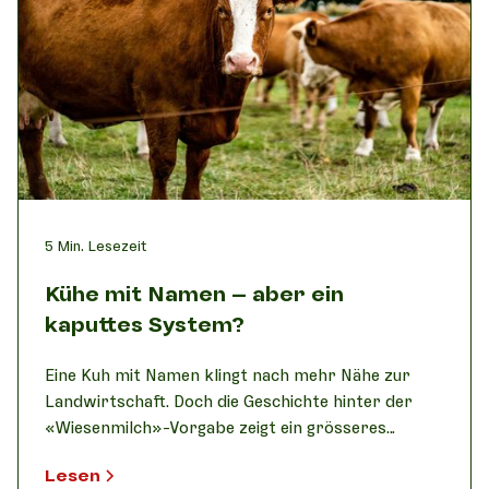
5
Min. Lesezeit
Kühe mit Namen – aber ein
kaputtes System?
Eine Kuh mit Namen klingt nach mehr Nähe zur
Landwirtschaft. Doch die Geschichte hinter der
«Wiesenmilch»-Vorgabe zeigt ein grösseres
Problem: Immer mehr gut gemeinte Regeln
Lesen
schaffen Bürokratie statt echter Wirkung. Warum